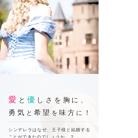
愛
優
と
しさを胸に、
勇気
希望
味方
！
と
を
に
シンデレラはなぜ、王子様と結婚する
ことができたのでしょうか…？