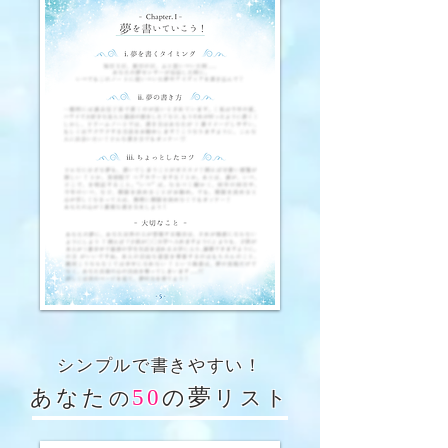
シンプルで書きやすい！
あなた
50
の
夢
リスト
の