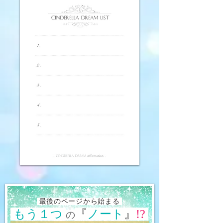
最後のページから始まる
もう
１
つ
『
ノート
』
!?
の