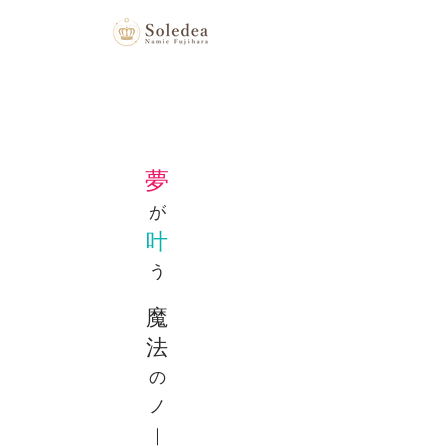
夢
​が
叶
う
魔
法
の
ノ
​｜