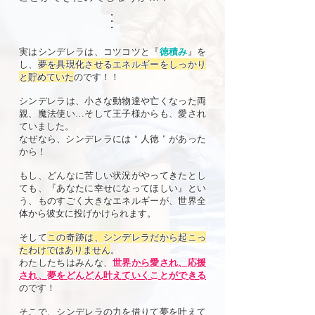
・
​・
​・
実はシンデレラは、コツコツと『
徳積み
』を
し、
夢を具現化させるエネルギーをしっかり
と貯めていた
のです！！
シンデレラは、小さな動物達や亡くなった両
親、魔法使い…そして王子様からも、愛され
ていました。
なぜなら、シンデレラには “ 人徳 ” があった
から！
もし、どんなに苦しい状況がやってきたとし
ても、『あなたに幸せになってほしい』とい
う、ものすごく大きなエネルギーが、世界全
体から彼女に投げかけられます。
そして
この奇跡は、シンデレラだから起こっ
たわけではありません
。
わたしたちはみんな、
世界から愛され、応援
され、夢をどんどん叶えていくことができる
のです！
そこで、シンデレラの力を借りて夢を叶えて