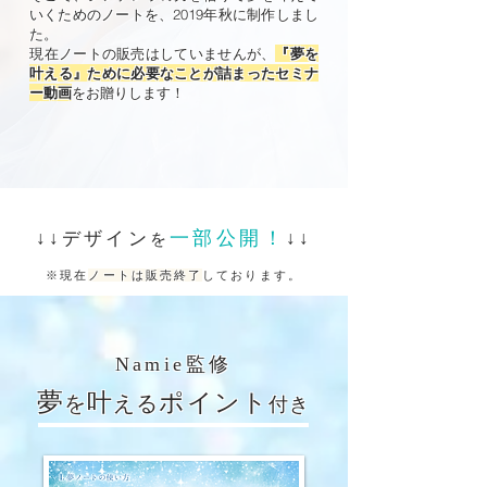
いくためのノートを、2019年秋に制作しまし
た。
​現在ノートの販売はしていませんが、
『夢を
叶える』ために必要なことが詰まったセミナ
ー動画
をお贈りします！
一部公開！
↓↓デザイン
↓↓
を
※現在
ノートは販売終了
しております。
Namie監修
夢
叶
ポイント
を
える
付き